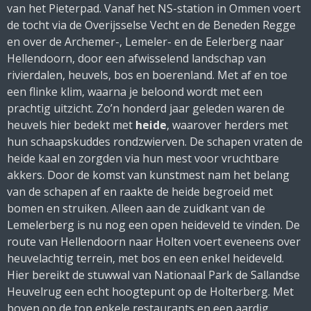
van het Pieterpad. Vanaf het NS-station in Ommen voert
de tocht via de Overijsselse Vecht en de Beneden Regge
en over de Archemer-, Lemeler- en de Eelerberg naar
Hellendoorn, door een afwisselend landschap van
rivierdalen, heuvels, bos en boerenland. Met af en toe
een flinke klim, waarna je beloond wordt met een
prachtig uitzicht. Zo’n honderd jaar geleden waren de
heuvels hier bedekt met
heide
, waarover herders met
hun schaapskuddes rondzwierven. De schapen vraten de
heide kaal en zorgden via hun mest voor vruchtbare
akkers. Door de komst van kunstmest nam het belang
van de schapen af en raakte de heide begroeid met
bomen en struiken. Alleen aan de zuidkant van de
Lemelerberg is nu nog een open heideveld te vinden. De
route van Hellendoorn naar Holten voert eveneens over
heuvelachtig terrein, met bos en een enkel heideveld.
Hier bereikt de stuwwal van Nationaal Park de Sallandse
Heuvelrug een echt hoogtepunt op de Holterberg. Met
boven op de top enkele restaurants en een aardig